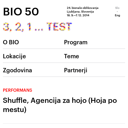
BIO 50
24. bienale oblikovanja
Slo
Ljubljana, Slovenija
·
18. 9.—7. 12. 2014
Eng
O BIO
Program
Lokacije
Teme
Zgodovina
Partnerji
PERFORMANS
Shuffle, Agencija za hojo (Hoja po
mestu)