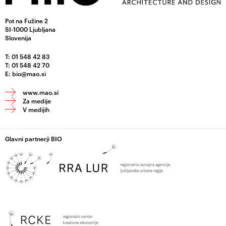
Pot na Fužine 2
SI-1000 Ljubljana
Slovenija
T: 01 548 42 83
T: 01 548 42 70
E:
bio@mao.si
www.mao.si
Za medije
V medijih
Glavni partnerji BIO