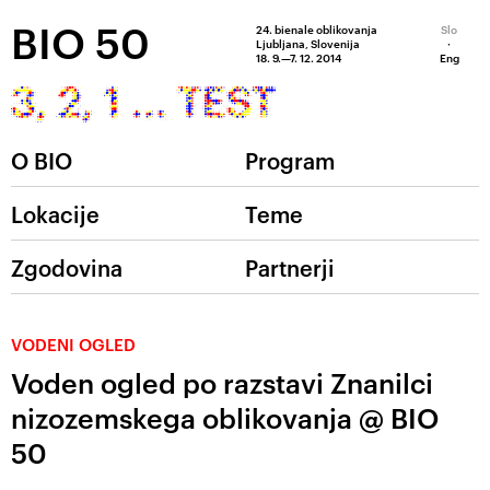
BIO 50
24. bienale oblikovanja
Slo
Ljubljana, Slovenija
·
18. 9.—7. 12. 2014
Eng
O BIO
Program
Lokacije
Teme
Zgodovina
Partnerji
VODENI OGLED
Voden ogled po razstavi Znanilci
nizozemskega oblikovanja @ BIO
50