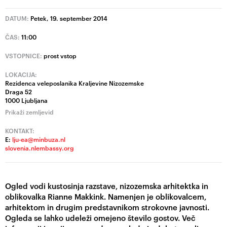
DATUM:
Petek, 19. september 2014
ČAS:
11:00
VSTOPNICE:
prost vstop
LOKACIJA:
Rezidenca veleposlanika Kraljevine Nizozemske
Draga 52
1000 Ljubljana
Prikaži zemljevid
KONTAKT:
E:
lju-ea@minbuza.nl
slovenia.nlembassy.org
Ogled vodi kustosinja razstave, nizozemska arhitektka in
oblikovalka Rianne Makkink. Namenjen je oblikovalcem,
arhitektom in drugim predstavnikom strokovne javnosti.
Ogleda se lahko udeleži omejeno število gostov. Več