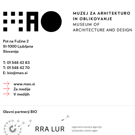
Pot na Fužine 2
SI-1000 Ljubljana
Slovenija
T: 01 548 42 83
T: 01 548 42 70
E:
bio@mao.si
www.mao.si
Za medije
V medijih
Glavni partnerji BIO