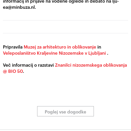
informacij in prijave na vodene oglede in debato na lju-
ea@minbuza.nl.
Pripravila
Muzej za arhitekturo in oblikovanje
in
Veleposlaništvo Kraljevine Nizozemske v Ljubljani
.
Več informacij o razstavi
Znanilci nizozemskega oblikovanja
@ BIO 50
.
Poglej vse dogodke