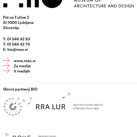
Pot na Fužine 2
SI-1000 Ljubljana
Slovenija
T: 01 548 42 83
T: 01 548 42 70
E:
bio@mao.si
www.mao.si
Za medije
V medijih
Glavni partnerji BIO