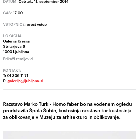
DATUM:
Četrtek, 11. september 2014
ČAS:
17:00
VSTOPNICE:
prost vstop
LOKACIJA:
Galerija Kresija
Stritarjeva 6
1000 Ljubljana
Prikaži zemljevid
KONTAKT:
T: 01 306 11 71
E:
galerija@ljubljana.si
Razstavo Marko Turk - Homo faber bo na vodenem ogledu
predstavila Špela Šubic, kustosinja razstave ter kustosinja
za oblikovanje v Muzeju za arhitekturo in oblikovanje.