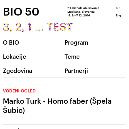
BIO 50
24. bienale oblikovanja
Slo
Ljubljana, Slovenija
·
18. 9.—7. 12. 2014
Eng
O BIO
Program
Lokacije
Teme
Zgodovina
Partnerji
VODENI OGLED
Marko Turk - Homo faber (Špela
Šubic)