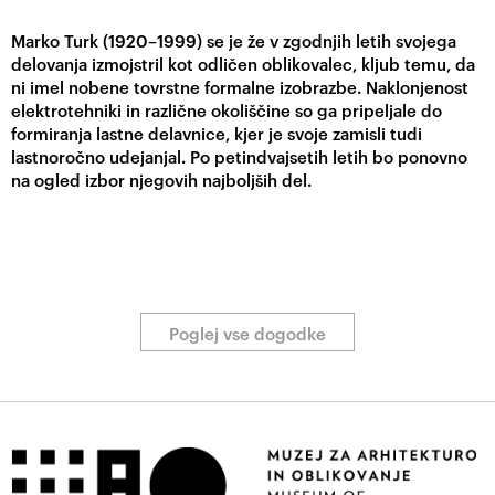
Marko Turk (1920–1999) se je že v zgodnjih letih svojega
delovanja izmojstril kot odličen oblikovalec, kljub temu, da
ni imel nobene tovrstne formalne izobrazbe. Naklonjenost
elektrotehniki in različne okoliščine so ga pripeljale do
formiranja lastne delavnice, kjer je svoje zamisli tudi
lastnoročno udejanjal. Po petindvajsetih letih bo ponovno
na ogled izbor njegovih najboljših del.
Poglej vse dogodke