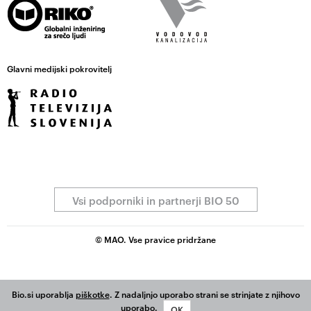
Glavni medijski pokrovitelj
Vsi podporniki in partnerji BIO 50
© MAO. Vse pravice pridržane
Bio.si uporablja
piškotke
. Z nadaljnjo uporabo strani se strinjate z njihovo
uporabo.
OK